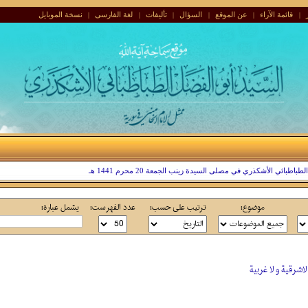
قائمة الآراء
عن الموقع
السؤال
تألیفات
لغة الفارسی
نسخة الموبایل
|
|
|
|
|
|
بائي الأشكذري في مصلى السيدة زينب الجمعة 20 محرم 1441 هـ
موضوع:
ترتیب علی حسب:
عدد الفهرست:
یشمل عبارة:
اشرقية و لا غربية