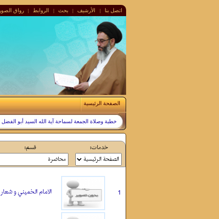
اتصل بنا
الأرشيف
بحث
الروابط
رواق الصور
|
|
|
|
الصفحة الرئیسیة
خطبة وصلاة الجمعة لسماحة آية الله السيد أبو الفضل الطباط
خدمات:
قسم:
الامام الخميني و شعار ل
1