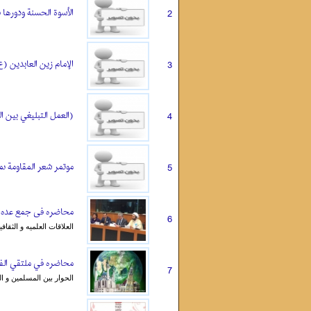
الأسوة الحسنة ودورها 
2
الإمام زين العابدين (ع
3
(العمل التبليغي بين ا
4
موتمر شعر المقاومة ىمشق 
5
محاضره فی جمع عده من
6
العلاقات العلمیه و الثقا
محاضره في ملتقي الفك
7
الحوار بين المسلمين و ا