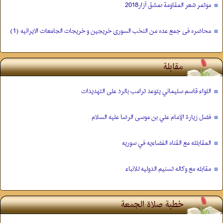
موتمر شعر المقاومة ىمشق آزار2018
محاضره فی جمع عده من النخب السوری خریجین و خریجات الجامعات الایرانیه (1)
مقابلة
اللواء قاسم سليماني يتوعد ترامب بالرد على التهديدات
فضل زيارة الإمام علي بن موسى الرضا عليه السلام
المقابلله مع القناه الفضاءيه في سوريه
مقابله مع وکاله تسنیم الدولیه للانباء
خطبة صلاة الجمعة