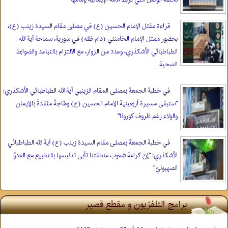
قراءة مقتل الإمام الحسين (ع) في مصلى مقام السيدة زينب (ع)،
بحضور ممثل الإمام الخامنئي (دام ظله) في سورية، سماحة آية الله
الطباطبائي الأشكذري، وعدد من الزوار، مع الالتزام بالتباعد والضوابط
الصحية.
في خطبة الجمعة بمصلى المقام الزينبي آية الله الطباطبائي الأشكذري:
"ستبقى مسيرة أربعينية الإمام الحسين (ع) وهّاجةً متّقدةً بالإيمان
والولاء رغم ظروف كورونا"
في خطبة الجمعة بمصلى مقام السيدة زينب (ع) آية الله الطباطبائي
الأشكذري: "إنّ كرامة شعوب منطقتنا تأبى تدنيسها بالتطبيع مع العدوِّ
الصهيونيِّ"
برامج التلفزيون و مقطع قصير