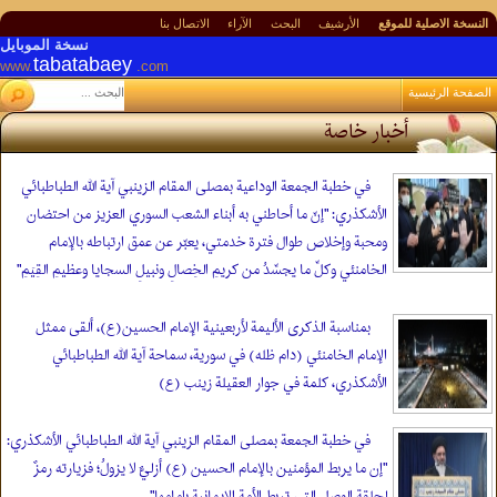
النسخة الاصلیة للموقع
الأرشيف
البحث
الآراء
الاتصال بنا
نسخة الموبایل
tabatabaey
www.
.com
الصفحة الرئیسیة
أخبار خاصة
في خطبة الجمعة الوداعية بمصلى المقام الزينبي آية الله الطباطبائي
الأشكذري: "إنّ ما أحاطني به أبناء الشعب السوري العزيز من احتضان
ومحبة وإخلاص طوال فترة خدمتي، يعبّر عن عمق ارتباطه بالإمام
الخامنئي وكلِّ ما يجسِّدُ من كريمِ الخِصالِ ونبيلِ السجايا وعظيمِ القِيَمِ"
بمناسبة الذكرى الأليمة لأربعينية الإمام الحسين(ع)، ألقى ممثل
الإمام الخامنئي (دام ظله) في سورية، سماحة آية الله الطباطبائي
الأشكذري، كلمة في جوار العقيلة زينب (ع)
في خطبة الجمعة بمصلى المقام الزينبي آية الله الطباطبائي الأشكذري:
"إن ما يربط المؤمنين بالإمام الحسين (ع) أزليٌّ لا يزولُ؛ فزيارته رمزٌ
لحلقة الوصل التي تربط الأمة الإيمانية بإمامها"